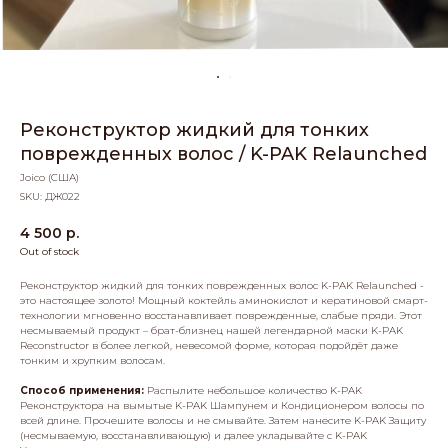
Реконструктор жидкий для тонких
поврежденных волос / K-PAK Relaunched
Joico (США)
SKU:
ДЖ022
4 500
р.
Out of stock
Реконструктор жидкий для тонких поврежденных волос K-PAK Relaunched -
это настоящее золото! Мощный коктейль аминокислот и кератиновой смарт-
технологии мгновенно восстанавливает поврежденные, слабые пряди. Этот
несмываемый продукт – брат-близнец нашей легендарной маски K-PAK
Reconstructor в более легкой, невесомой форме, которая подойдёт даже
тонким и хрупким волосам.
Способ применения:
Распылите небольшое количество K-PAK
Реконструктора на вымытые K-PAK Шампунем и Кондиционером волосы по
всей длине. Прочешите волосы и не смывайте. Затем нанесите K-PAK Защиту
(несмываемую, восстанавливающую) и далее укладывайте с K-PAK