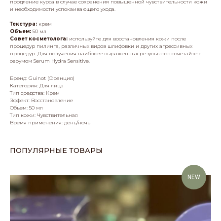
продление курса в случае сохранения повышенной чувствительности кожи
и необходимости успокаивающего ухода.
Текстура:
крем
Объем:
50 мл
Совет косметолога:
используйте для восстановления кожи после
процедур пилинга, различных видов шлифовки и других агрессивных
процедур. Для получения наиболее выраженных результатов сочетайте с
серумом Serum Hydra Sensitive.
Бренд: Guinot (Франция)
Категория: Для лица
Тип средства: Крем
Эффект: Восстановление
Объем: 50 мл
Тип кожи: Чувствительная
Время применения: день/ночь
ПОПУЛЯРНЫЕ ТОВАРЫ
NEW