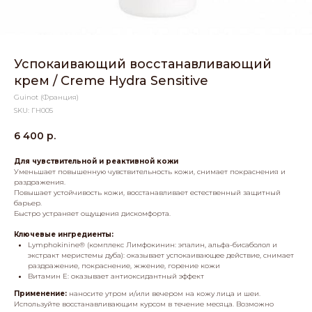
Успокаивающий восстанавливающий
крем / Creme Hydra Sensitive
Guinot (Франция)
SKU:
ГН005
6 400
р.
Для чувствительной и реактивной кожи
Уменьшает повышенную чувствительность кожи, снимает покраснения и
раздражения.
Повышает устойчивость кожи, восстанавливает естественный защитный
барьер.
Быстро устраняет ощущения дискомфорта.
Ключевые ингредиенты:
Lymphokinine® (комплекс Лимфокинин: эпалин, альфа-бисаболол и
экстракт меристемы дуба)
: оказывает успокаивающее действие, снимает
раздражение, покраснение, жжение, горение кожи
Витамин Е
: оказывает антиоксидантный эффект
Применение:
наносите утром и/или вечером на кожу лица и шеи.
Используйте восстанавливающим курсом в течение месяца. Возможно