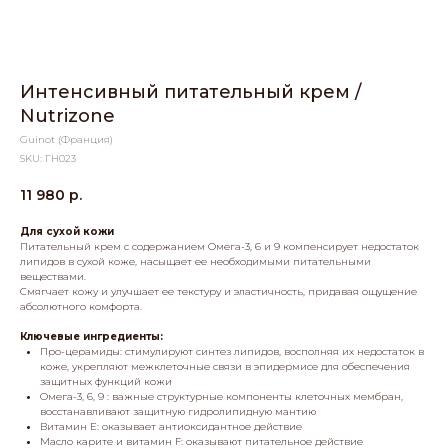
Интенсивный питательный крем /
Nutrizone
Guinot (Франция)
SKU:
ГН023
11 980
р.
Для сухой кожи
Питательный крем с содержанием Омега-3, 6 и 9 компенсирует недостаток
липидов в сухой коже, насыщает ее необходимыми питательными
веществами.
Смягчает кожу и улучшает ее текстуру и эластичность, придавая ощущение
абсолютного комфорта.
Ключевые ингредиенты:
Про-церамиды
: стимулируют синтез липидов, восполняя их недостаток в
коже, укрепляют межклеточные связи в эпидермисе для обеспечения
защитных функций кожи
Омега-3, 6, 9
: важные структурные компоненты клеточных мембран,
восстанавливают защитную гидролипидную мантию
Витамин Е
: оказывает антиоксидантное действие
Масло карите и витамин F
: оказывают питательное действие