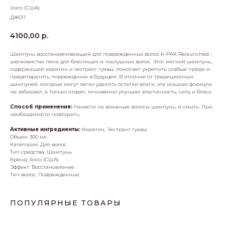
Joico (США)
ДЖ011
4100,00
р.
Шампунь восстанавливающий для поврежденных волос K-PAK Relaunched -
шелковистая пена для блестящих и послушных волос. Этот мягкий шампунь,
содержащий кератин и экстракт гуавы, помогает укрепить слабые пряди и
предотвратить повреждения в будущем. В отличие от традиционных
шампуней, которые могут легко удалить остатки влаги, эта мощная формула
не забирает, а только отдает, мгновенно улучшая эластичность, силу и блеск.
Способ применения:
Нанести на влажные волосы шампунь, и смыть. При
необходимости повторить.
Активные ингредиенты:
Кератин, Экстракт гуавы
Объем: 300 мл
Категория: Для волос
Тип средства: Шампунь
Бренд: Joico (США)
Эффект: Восстановление
Тип волос: Поврежденные
ПОПУЛЯРНЫЕ ТОВАРЫ