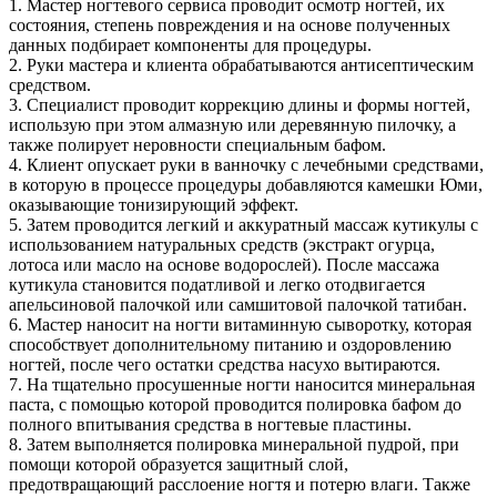
1. Мастер ногтевого сервиса проводит осмотр ногтей, их
состояния, степень повреждения и на основе полученных
данных подбирает компоненты для процедуры.
2. Руки мастера и клиента обрабатываются антисептическим
средством.
3. Специалист проводит коррекцию длины и формы ногтей,
использую при этом алмазную или деревянную пилочку, а
также полирует неровности специальным бафом.
4. Клиент опускает руки в ванночку с лечебными средствами,
в которую в процессе процедуры добавляются камешки Юми,
оказывающие тонизирующий эффект.
5. Затем проводится легкий и аккуратный массаж кутикулы с
использованием натуральных средств (экстракт огурца,
лотоса или масло на основе водорослей). После массажа
кутикула становится податливой и легко отодвигается
апельсиновой палочкой или самшитовой палочкой татибан.
6. Мастер наносит на ногти витаминную сыворотку, которая
способствует дополнительному питанию и оздоровлению
ногтей, после чего остатки средства насухо вытираются.
7. На тщательно просушенные ногти наносится минеральная
паста, с помощью которой проводится полировка бафом до
полного впитывания средства в ногтевые пластины.
8. Затем выполняется полировка минеральной пудрой, при
помощи которой образуется защитный слой,
предотвращающий расслоение ногтя и потерю влаги. Также