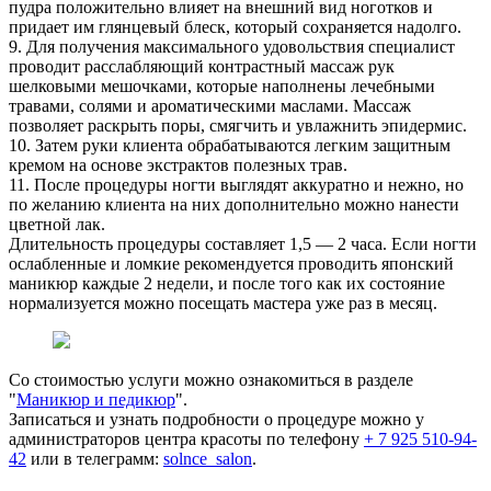
пудра положительно влияет на внешний вид ноготков и
придает им глянцевый блеск, который сохраняется надолго.
9. Для получения максимального удовольствия специалист
проводит расслабляющий контрастный массаж рук
шелковыми мешочками, которые наполнены лечебными
травами, солями и ароматическими маслами. Массаж
позволяет раскрыть поры, смягчить и увлажнить эпидермис.
10. Затем руки клиента обрабатываются легким защитным
кремом на основе экстрактов полезных трав.
11. После процедуры ногти выглядят аккуратно и нежно, но
по желанию клиента на них дополнительно можно нанести
цветной лак.
Длительность процедуры составляет 1,5 — 2 часа. Если ногти
ослабленные и ломкие рекомендуется проводить японский
маникюр каждые 2 недели, и после того как их состояние
нормализуется можно посещать мастера уже раз в месяц.
Со стоимостью услуги можно ознакомиться в разделе
"
Маникюр и педикюр
".
Записаться и узнать подробности о процедуре можно у
администраторов центра красоты по телефону
+ 7 925 510-94-
42
или в телеграмм:
solnce_salon
.