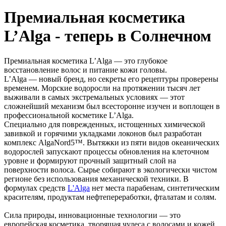
Премиальная косметика
L’Alga - теперь в Солнечном
Премиальная косметика L’Alga — это глубокое
восстановление волос и питание кожи головы.
L’Alga — новый бренд, но секреты его рецептуры проверены
временем. Морские водоросли на протяжении тысяч лет
выживали в самых экстремальных условиях — этот
сложнейший механизм был всесторонне изучен и воплощен в
профессиональной косметике L’Alga.
Специально для поврежденных, истощенных химической
завивкой и горячими укладками локонов был разработан
комплекс AlgaNord5™. Вытяжки из пяти видов океанических
водорослей запускают процессы обновления на клеточном
уровне и формируют прочный защитный слой на
поверхности волоса. Сырье собирают в экологически чистом
регионе без использования механической техники. В
формулах средств
L'Alga
нет места парабенам, синтетическим
красителям, продуктам нефтепереработки, фталатам и солям.
Сила природы, инновационные технологии — это
европейская косметика, творящая чудеса с волосами и кожей